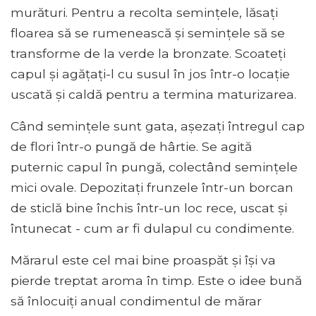
murături. Pentru a recolta semințele, lăsați
floarea să se rumenească și semințele să se
transforme de la verde la bronzate. Scoateți
capul și agățați-l cu susul în jos într-o locație
uscată și caldă pentru a termina maturizarea.
Când semințele sunt gata, așezați întregul cap
de flori într-o pungă de hârtie. Se agită
puternic capul în pungă, colectând semințele
mici ovale. Depozitați frunzele într-un borcan
de sticlă bine închis într-un loc rece, uscat și
întunecat - cum ar fi dulapul cu condimente.
Mărarul este cel mai bine proaspăt și își va
pierde treptat aroma în timp. Este o idee bună
să înlocuiți anual condimentul de mărar