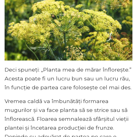
Deci spuneți: „Planta mea de mărar înflorește.”
Acesta poate fi un lucru bun sau un lucru rău,
în funcție de partea care folosește cel mai des.
Vremea caldă va îmbunătăți formarea
mugurilor și va face planta să se strice sau să
înflorească. Floarea semnalează sfârșitul vieții
plantei și încetarea producției de frunze.
Depinde cu adevărat de partea pe care o