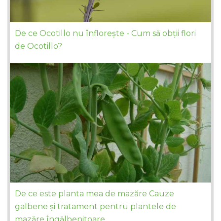
De ce Ocotillo nu înflorește - Cum să obții flori
de Ocotillo?
De ce este planta mea de mazăre Cauze
galbene și tratament pentru plantele de
mazăre îngălbenitoare