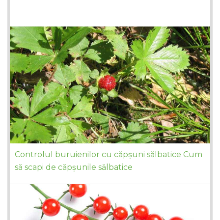
Controlul buruienilor cu căpșuni sălbatice Cum
să scapi de căpșunile sălbatice