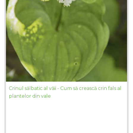
Crinul sălbatic al văii - Cum să crească crin fals al
plantelor din vale