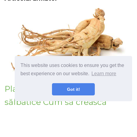
This website uses cookies to ensure you get the
best experience on our website.
Learn more
Plante de ginseng simulate
Got it!
sălbatice Cum să crească
Ginseng simulat sălbatic