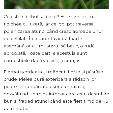
Ce este ridichul sălbatic? Este similar cu
ridichea cultivată, iar cei doi pot traversa
polenizarea atunci când cresc aproape unul
de celălalt. În aparență arată foarte
asemănător cu muștarul sălbatic, o rudă
apropiată. Toate părțile acestuia sunt
comestibile dacă vă simțiți curajos.
Fierbeți verdeața și mâncați florile și păstăile
crude. Pielea dură exterioară a rădăcinilor
poate fi îndepărtată ușor cu mâinile,
dezvăluind un miez interior care este destul de
bun și fraged atunci când este fiert timp de 45
de minute.