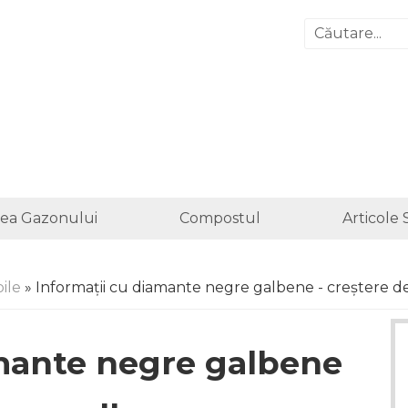
irea Gazonului
Compostul
Articole 
ile
» Informații cu diamante negre galbene - creștere
amante negre galbene