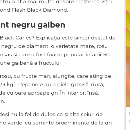
entru a afla mai multe despre creșterea viței
mond Flesh Black Diamond.
ant negru galben
ack Carles? Explicația este sincer destul de
e negru de diamant, o varietate mare, roșu
sas și care a fost foarte popular în anii '50.
iune galbenă a fructului.
l roșu, cu fructe mari, alungite, care ating de
-23 kg.). Pepenele au o piele groasă, dură,
e culoare aproape gri. În interior, însă,
n.
eși nu la fel de dulce ca și alte soiuri de
e verde, cu semințe proeminente de la gri