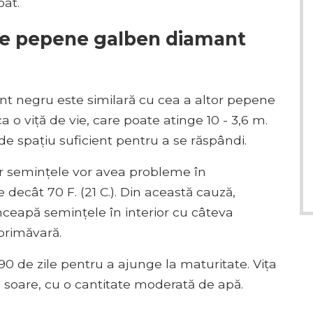
pat.
ă de pepene galben diamant
ant negru este similară cu cea a altor pepene
ca o viță de vie, care poate atinge 10 - 3,6 m.
de spațiu suficient pentru a se răspândi.
ar semințele vor avea probleme în
decât 70 F. (21 C.). Din această cauză,
 înceapă semințele în interior cu câteva
primăvară.
 90 de zile pentru a ajunge la maturitate. Vița
n soare, cu o cantitate moderată de apă.