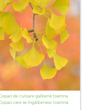
Copaci de culoare galbenă toamna
Copaci care se îngălbenesc toamna