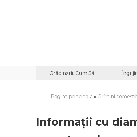
Grădinărit Cum Să
Îngrij
Pagina principala
»
Grădini comestib
Informații cu di