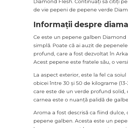
Diamond Flesh. Continuați să citiți p
de vie pepeni de pepene verde Dia
Informații despre diam
Ce este un pepene galben Diamond Bl
simplă. Poate că ai auzit de pepenel
profund, care a fost dezvoltat în Arkan
Acest pepene este fratele său, o vers
La aspect exterior, este la fel ca soiu
obicei între 30 și 50 de kilograme (13
care este de un verde profund solid, d
carnea este o nuanță palidă de galbe
Aroma a fost descrisă ca fiind dulce, d
pepene galben. Acesta este un pepen