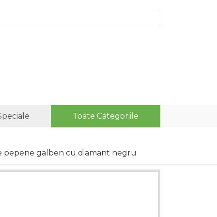
Speciale
Toate Categoriile
 de pepene galben cu diamant negru