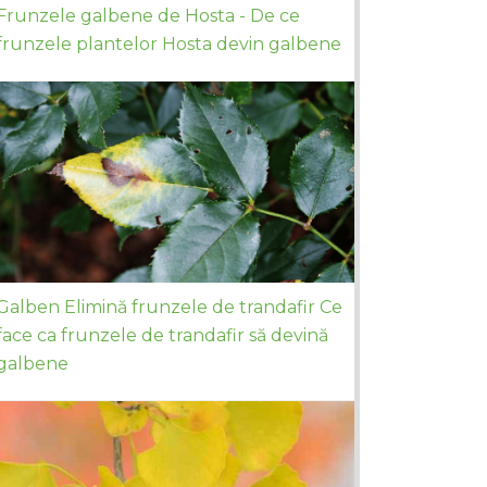
Frunzele galbene de Hosta - De ce
frunzele plantelor Hosta devin galbene
Galben Elimină frunzele de trandafir Ce
face ca frunzele de trandafir să devină
galbene