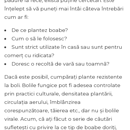
pădure la rece, există puține cercetări. Este
înțelept să vă puneți mai întâi câteva întrebări
cum ar fi:
De ce plantez boabe?
Cum o să le folosesc?
Sunt strict utilizate în casă sau sunt pentru
comerț cu ridicata?
Doresc o recoltă de vară sau toamnă?
Dacă este posibil, cumpărați plante rezistente
la boli. Bolile fungice pot fi adesea controlate
prin practici culturale, densitatea plantării,
circulația aerului, îmblânzirea
corespunzătoare, tăierea etc., dar nu și bolile
virale. Acum, că ați făcut o serie de căutări
sufletești cu privire la ce tip de boabe doriți,