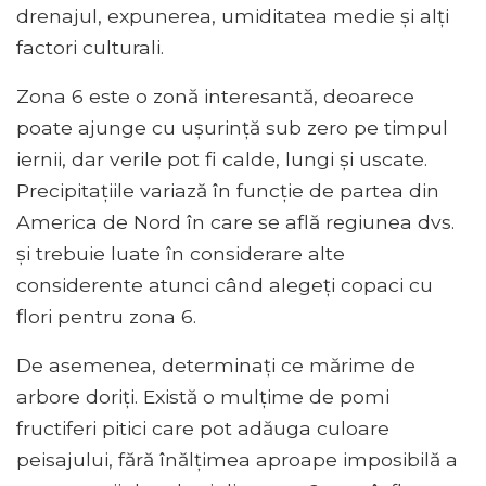
drenajul, expunerea, umiditatea medie și alți
factori culturali.
Zona 6 este o zonă interesantă, deoarece
poate ajunge cu ușurință sub zero pe timpul
iernii, dar verile pot fi calde, lungi și uscate.
Precipitațiile variază în funcție de partea din
America de Nord în care se află regiunea dvs.
și trebuie luate în considerare alte
considerente atunci când alegeți copaci cu
flori pentru zona 6.
De asemenea, determinați ce mărime de
arbore doriți. Există o mulțime de pomi
fructiferi pitici care pot adăuga culoare
peisajului, fără înălțimea aproape imposibilă a