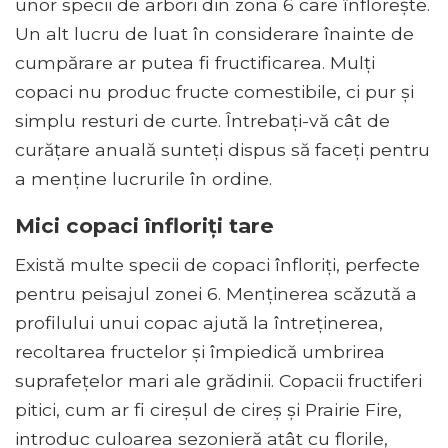
unor specii de arbori din zona 6 care înflorește.
Un alt lucru de luat în considerare înainte de
cumpărare ar putea fi fructificarea. Mulți
copaci nu produc fructe comestibile, ci pur și
simplu resturi de curte. Întrebați-vă cât de
curățare anuală sunteți dispus să faceți pentru
a menține lucrurile în ordine.
Mici copaci înfloriți tare
Există multe specii de copaci înfloriți, perfecte
pentru peisajul zonei 6. Menținerea scăzută a
profilului unui copac ajută la întreținerea,
recoltarea fructelor și împiedică umbrirea
suprafețelor mari ale grădinii. Copacii fructiferi
pitici, cum ar fi cireșul de cireș și Prairie Fire,
introduc culoarea sezonieră atât cu florile,