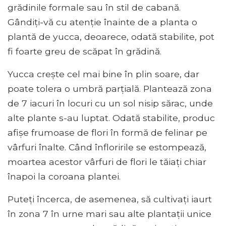
grădinile formale sau în stil de cabană.
Gândiți-vă cu atenție înainte de a planta o
plantă de yucca, deoarece, odată stabilite, pot
fi foarte greu de scăpat în grădină.
Yucca crește cel mai bine în plin soare, dar
poate tolera o umbră parțială. Plantează zona
de 7 iacuri în locuri cu un sol nisip sărac, unde
alte plante s-au luptat. Odată stabilite, produc
afișe frumoase de flori în formă de felinar pe
vârfuri înalte. Când înfloririle se estompează,
moartea acestor vârfuri de flori le tăiați chiar
înapoi la coroana plantei.
Puteți încerca, de asemenea, să cultivați iaurt
în zona 7 în urne mari sau alte plantații unice