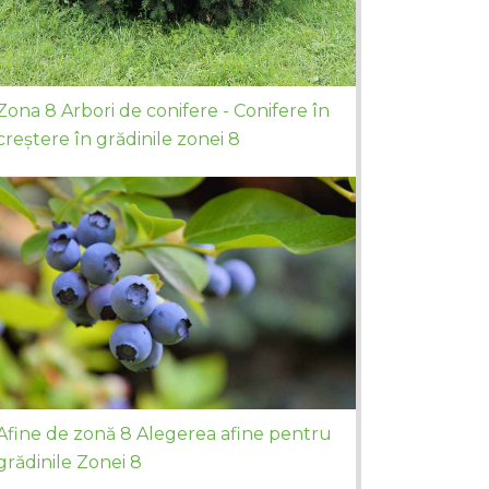
Zona 8 Arbori de conifere - Conifere în
creștere în grădinile zonei 8
Afine de zonă 8 Alegerea afine pentru
grădinile Zonei 8