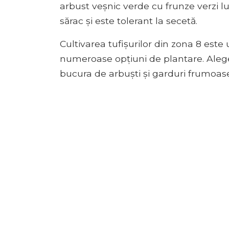
arbust veșnic verde cu frunze verzi luc
sărac și este tolerant la secetă.
Cultivarea tufișurilor din zona 8 este
numeroase opțiuni de plantare. Alege s
bucura de arbuști și garduri frumoase