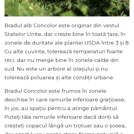
Bradul alb Concolor este originar din vestul
Statelor Unite, dar crește bine în toată țara, în
zonele de duritate ale plantei USDA între 3 și 8.
Cu alte cuvinte, tolerează temperaturi foarte
reci, dar nu merge bine în zonele calde din
sud. Nu este un arbore al orașului și nu
tolerează poluarea și alte condiții urbane.
Bradul Concolor este frumos în zonele
deschise în care ramurile inferioare grațioase,
în jos, au spațiu pentru a atinge pământul.
Puteți tăia ramurile inferioare dacă doriți să
creșteți copacul lângă un trotuar sau o șosea,