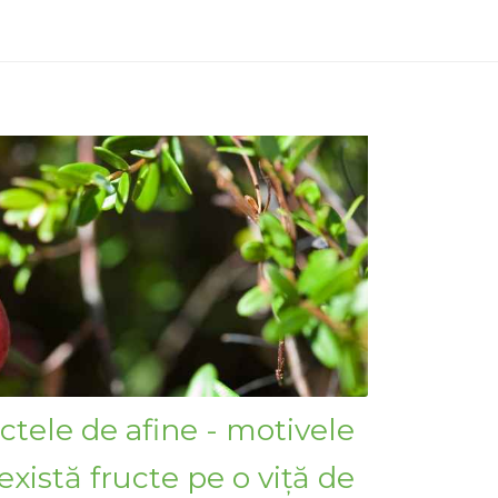
ctele de afine - motivele
xistă fructe pe o viță de