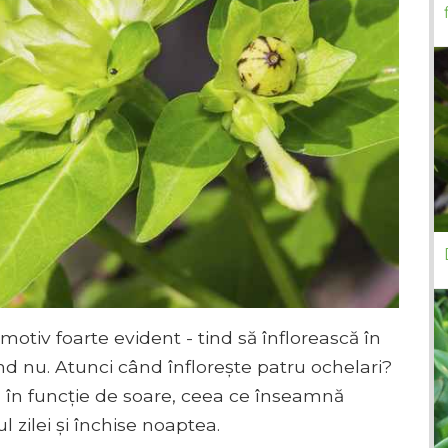
motiv foarte evident - tind să înflorească în
când nu. Atunci când înflorește patru ochelari?
id în funcție de soare, ceea ce înseamnă
 zilei și închise noaptea.