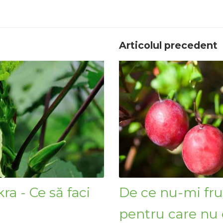
Articolul precedent
ra - Ce să faci
De ce nu-mi fru
pentru care nu e