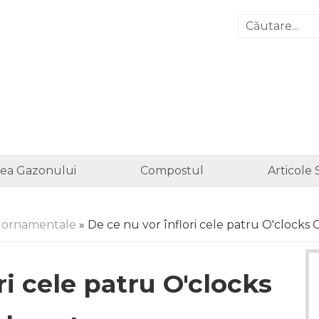
irea Gazonului
Compostul
Articole 
e ornamentale
» De ce nu vor înflori cele patru O'clocks C
ri cele patru O'clocks