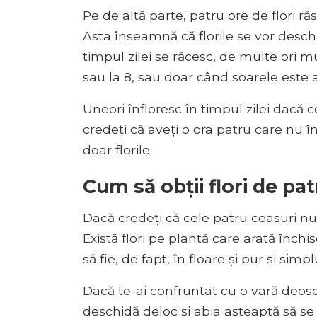
Pe de altă parte, patru ore de flori r
Asta înseamnă că florile se vor desc
timpul zilei se răcesc, de multe ori m
sau la 8, sau doar când soarele este 
Uneori înfloresc în timpul zilei dacă c
credeți că aveți o ora patru care nu î
doar florile.
Cum să obții flori de pa
Dacă credeți că cele patru ceasuri nu 
Există flori pe plantă care arată înc
să fie, de fapt, în floare și pur și simplu
Dacă te-ai confruntat cu o vară deoseb
deschidă deloc și abia așteaptă să s