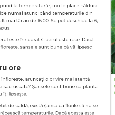
ăspund la temperatură și nu le place căldura.
hide numai atunci când temperaturile din
ult mai târziu de 16:00. Se pot deschide la 6,
apus.
erul este înnourat și aerul este rece. Dacă
nflorește, șansele sunt bune că vă lipsesc
tru ore
înflorește, aruncați o privire mai atentă.
hise sau uscate? Șansele sunt bune ca planta
 îți lipsește.
it de caldă, există șansa ca florile să nu se
e răcească temperaturile. Dacă acesta este