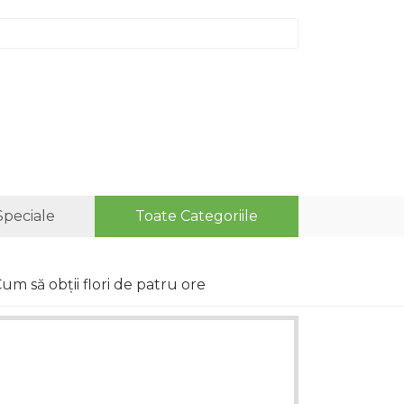
Speciale
Toate Categoriile
um să obții flori de patru ore