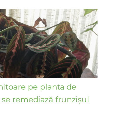
itoare pe planta de
se remediază frunzișul