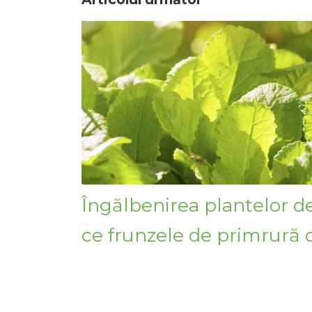
Îngălbenirea plantelor d
ce frunzele de primrură 