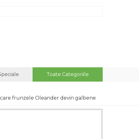
Speciale
Toate Categoriile
u care frunzele Oleander devin galbene