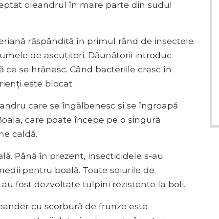
reptat oleandrul în mare parte din sudul
eriană răspândită în primul rând de insectele
umele de ascuțitori. Dăunătorii introduc
ă ce se hrănesc. Când bacteriile cresc în
rienți este blocat.
andru care se îngălbenesc și se îngroapă
Boala, care poate începe pe o singură
me caldă.
lă. Până în prezent, insecticidele s-au
emedii pentru boală. Toate soiurile de
au fost dezvoltate tulpini rezistente la boli.
leander cu scorbură de frunze este