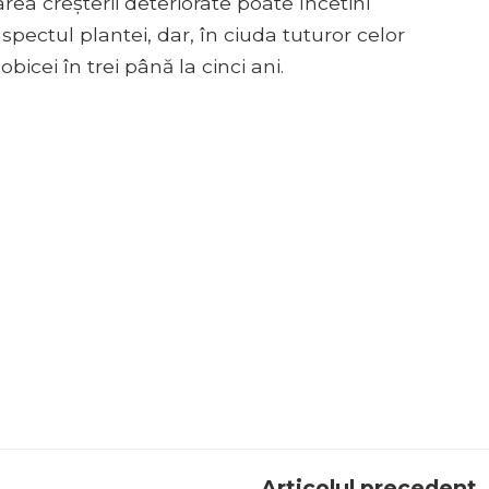
rea creșterii deteriorate poate încetini
pectul plantei, dar, în ciuda tuturor celor
icei în trei până la cinci ani.
Articolul precedent