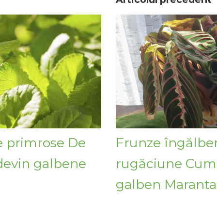
e primrose De
Frunze îngălben
devin galbene
rugăciune Cum 
galben Maranta