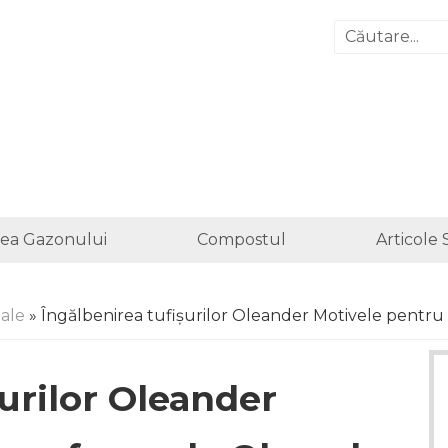
irea Gazonului
Compostul
Articole 
ale
» Îngălbenirea tufișurilor Oleander Motivele pentr
șurilor Oleander