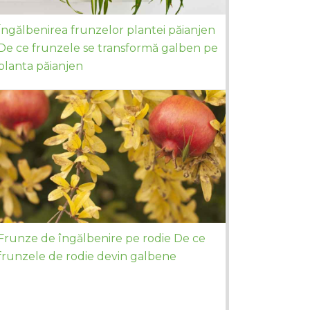
Îngălbenirea frunzelor plantei păianjen
De ce frunzele se transformă galben pe
planta păianjen
Frunze de îngălbenire pe rodie De ce
frunzele de rodie devin galbene