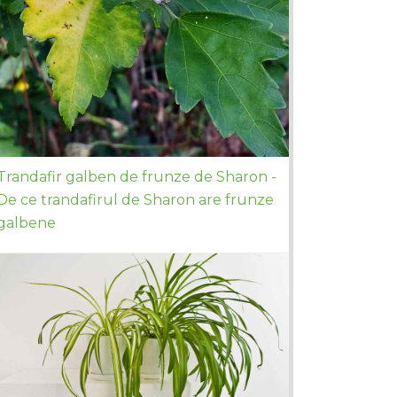
Trandafir galben de frunze de Sharon -
De ce trandafirul de Sharon are frunze
galbene