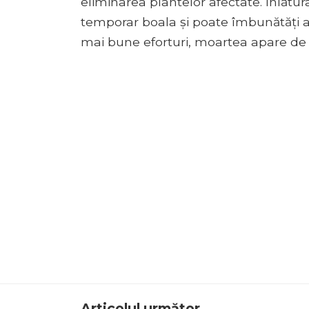
eliminarea plantelor afectate. Înlătura
temporar boala și poate îmbunătăți as
mai bune eforturi, moartea apare de ob
Articolul următor