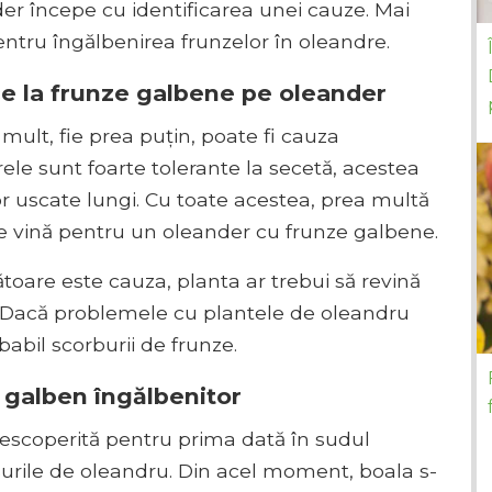
er începe cu identificarea unei cauze. Mai
ntru îngălbenirea frunzelor în oleandre.
e la frunze galbene pe oleander
ult, fie prea puțin, poate fi cauza
rele sunt foarte tolerante la secetă, acestea
lor uscate lungi. Cu toate acestea, prea multă
de vină pentru un oleander cu frunze galbene.
oare este cauza, planta ar trebui să revină
. Dacă problemele cu plantele de oleandru
abil scorburii de frunze.
e galben îngălbenitor
escoperită pentru prima dată în sudul
ișurile de oleandru. Din acel moment, boala s-