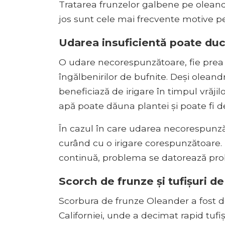
Tratarea frunzelor galbene pe oleand
jos sunt cele mai frecvente motive pe
Udarea insuficientă poate duc
O udare necorespunzătoare, fie prea m
îngălbenirilor de bufnite. Deși oleand
beneficiază de irigare în timpul vrăji
apă poate dăuna plantei și poate fi 
În cazul în care udarea necorespunzăt
curând cu o irigare corespunzătoare
continuă, problema se datorează prob
Scorch de frunze și tufișuri d
Scorbura de frunze Oleander a fost d
Californiei, unde a decimat rapid tuf