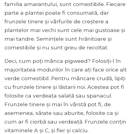
familia amarantului, sunt comestibile. Fiecare
parte a plantei poate fi consumată, dar
frunzele tinere și vârfurile de creștere a
plantelor mai vechi sunt cele mai gustoase și
mai tandre. Semințele sunt hrănitoare și
comestibile și nu sunt greu de recoltat.
Deci, cum poți mânca pigweed? Folosiți-l în
majoritatea modurilor în care ați face orice alt
verde comestibil. Pentru mâncare crudă, lipiți
cu frunzele tinere și lăstarii noi. Acestea pot fi
folosite ca verdeața salată sau spanacul.
Frunzele tinere și mai în vârstă pot fi, de
asemenea, sărate sau aburite, folosite ca și
cum ar fi ciorbă sau verdeață. Frunzele conțin
vitaminele A și C, și fier și calciu.