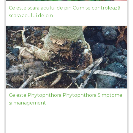
Ce este scara acului de pin Cum se controlează
scara acului de pin
Ce este Phytophthora Phytophthora Simptome
și management