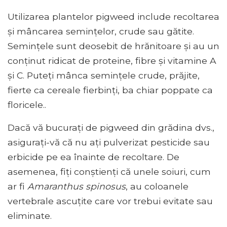
Utilizarea plantelor pigweed include recoltarea
și mâncarea semințelor, crude sau gătite.
Semințele sunt deosebit de hrănitoare și au un
conținut ridicat de proteine, fibre și vitamine A
și C. Puteți mânca semințele crude, prăjite,
fierte ca cereale fierbinți, ba chiar poppate ca
floricele..
Dacă vă bucurați de pigweed din grădina dvs.,
asigurați-vă că nu ați pulverizat pesticide sau
erbicide pe ea înainte de recoltare. De
asemenea, fiți conștienți că unele soiuri, cum
ar fi
Amaranthus spinosus
, au coloanele
vertebrale ascuțite care vor trebui evitate sau
eliminate.