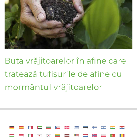
Buta vrăjitoarelor în afine care
tratează tufișurile de afine cu
mormântul vrăjitoarelor